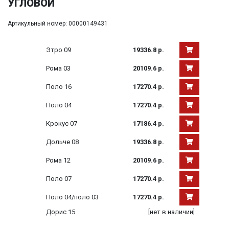
УГЛОВОЙ
Артикульный номер: 00000149431
Этро 09
19336.8 р.
Рома 03
20109.6 р.
Поло 16
17270.4 р.
Поло 04
17270.4 р.
Крокус 07
17186.4 р.
Дольче 08
19336.8 р.
Рома 12
20109.6 р.
Поло 07
17270.4 р.
Поло 04/поло 03
17270.4 р.
Дорис 15
[нет в наличии]