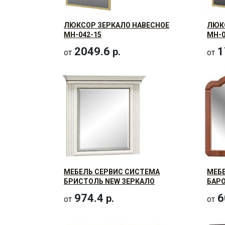
ЛЮКСОР ЗЕРКАЛО НАВЕСНОЕ
ЛЮК
МН-042-15
МН-0
2049.6
1
р.
от
от
МЕБЕЛЬ СЕРВИС СИСТЕМА
МЕБЕ
БРИСТОЛЬ NEW ЗЕРКАЛО
БАРО
974.4
6
р.
от
от