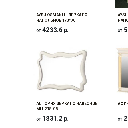
AYSU OSMANLI - ЗЕРКАЛО
AYSU
НАПОЛЬНОЕ 170*70
НАПО
4233.6
5
р.
от
от
АСТОРИЯ ЗЕРКАЛО НАВЕСНОЕ
АФИН
МН-218-08
1831.2
2
р.
от
от