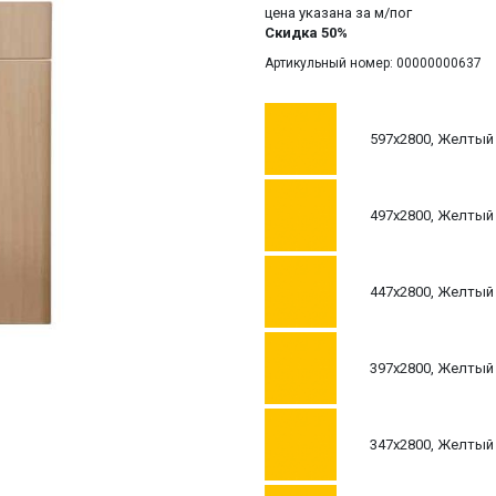
цена указана за м/пог
Скидка 50%
Артикульный номер: 00000000637
597х2800, Желтый 
497х2800, Желтый 
447х2800, Желтый 
397х2800, Желтый 
347х2800, Желтый 